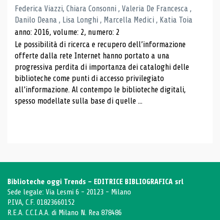
Federica Viazzi, Chiara Consonni , Valeria De Francesca ,
Danilo Deana , Lisa Longhi , Marcella Medici , Katia Toia
anno: 2016, volume: 2, numero: 2
Le possibilità di ricerca e recupero dell’informazione
offerte dalla rete Internet hanno portato a una
progressiva perdita di importanza dei cataloghi delle
biblioteche come punti di accesso privilegiato
all’informazione. Al contempo le biblioteche digitali,
spesso modellate sulla base di quelle ...
Biblioteche oggi Trends - EDITRICE BIBLIOGRAFICA srl
Sede legale: Via Lesmi 6 - 20123 - Milano
P.IVA, C.F. 01823660152
R.E.A. C.C.I.A.A. di Milano N. Rea 878486