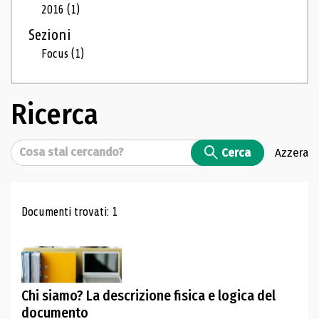
2016
(1)
Sezioni
Focus
(1)
Ricerca
Cerca
Cerca
Azzera
Risultati di ricerca
Documenti trovati: 1
Chi siamo? La descrizione fisica e logica del
documento