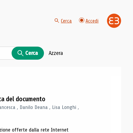
Cerca
Accedi
Cerca
Azzera
gica del documento
ancesca , Danilo Deana , Lisa Longhi ,
azione offerte dalla rete Internet