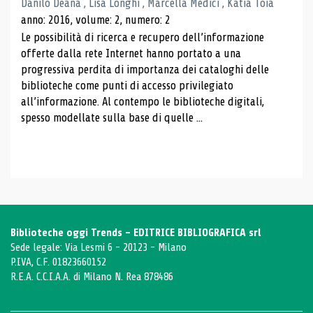
Danilo Deana , Lisa Longhi , Marcella Medici , Katia Toia
anno: 2016, volume: 2, numero: 2
Le possibilità di ricerca e recupero dell’informazione
offerte dalla rete Internet hanno portato a una
progressiva perdita di importanza dei cataloghi delle
biblioteche come punti di accesso privilegiato
all’informazione. Al contempo le biblioteche digitali,
spesso modellate sulla base di quelle ...
Biblioteche oggi Trends - EDITRICE BIBLIOGRAFICA srl
Sede legale: Via Lesmi 6 - 20123 - Milano
P.IVA, C.F. 01823660152
R.E.A. C.C.I.A.A. di Milano N. Rea 878486