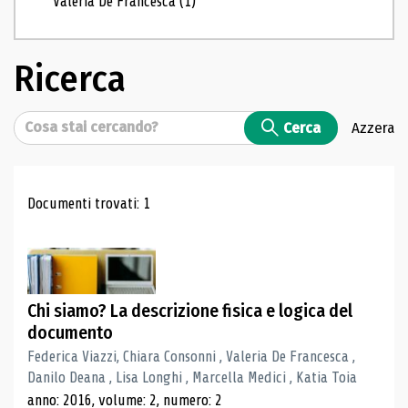
Valeria De Francesca
(1)
Ricerca
Cerca
Cerca
Azzera
Risultati di ricerca
Documenti trovati: 1
Chi siamo? La descrizione fisica e logica del
documento
Federica Viazzi, Chiara Consonni , Valeria De Francesca ,
Danilo Deana , Lisa Longhi , Marcella Medici , Katia Toia
anno: 2016, volume: 2, numero: 2