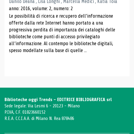
Danilo Deana , Lisa Longhi , Marcella Medici , Katia Toia
anno: 2016, volume: 2, numero: 2
Le possibilità di ricerca e recupero dell’informazione
offerte dalla rete Internet hanno portato a una
progressiva perdita di importanza dei cataloghi delle
biblioteche come punti di accesso privilegiato
all’informazione. Al contempo le biblioteche digitali,
spesso modellate sulla base di quelle ...
Biblioteche oggi Trends - EDITRICE BIBLIOGRAFICA srl
Sede legale: Via Lesmi 6 - 20123 - Milano
P.IVA, C.F. 01823660152
R.E.A. C.C.I.A.A. di Milano N. Rea 878486