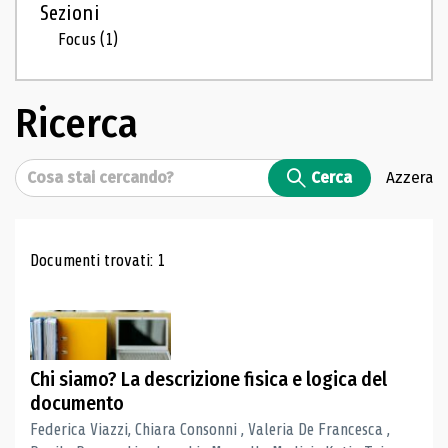
Sezioni
Focus
(1)
Ricerca
Cerca
Cerca
Azzera
Risultati di ricerca
Documenti trovati: 1
Chi siamo? La descrizione fisica e logica del
documento
Federica Viazzi, Chiara Consonni , Valeria De Francesca ,