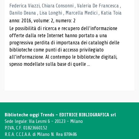
Federica Viazzi, Chiara Consonni , Valeria De Francesca ,
Danilo Deana , Lisa Longhi , Marcella Medici , Katia Toia
anno: 2016, volume: 2, numero: 2
Le possibilità di ricerca e recupero dell’informazione
offerte dalla rete Internet hanno portato a una
progressiva perdita di importanza dei cataloghi delle
biblioteche come punti di accesso privilegiato
all’informazione. Al contempo le biblioteche digitali,
spesso modellate sulla base di quelle ...
Biblioteche oggi Trends - EDITRICE BIBLIOGRAFICA srl
Sede legale: Via Lesmi 6 - 20123 - Milano
P.IVA, C.F. 01823660152
R.E.A. C.C.I.A.A. di Milano N. Rea 878486