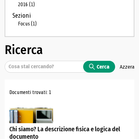
2016
(1)
Sezioni
Focus
(1)
Ricerca
Cerca
Cerca
Azzera
Risultati di ricerca
Documenti trovati: 1
Chi siamo? La descrizione fisica e logica del
documento