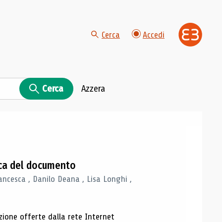
Cerca
Accedi
Cerca
Azzera
gica del documento
ancesca , Danilo Deana , Lisa Longhi ,
azione offerte dalla rete Internet