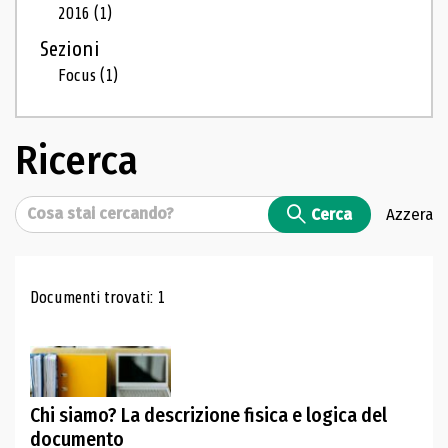
2016
(1)
Sezioni
Focus
(1)
Ricerca
Cerca
Cerca
Azzera
Risultati di ricerca
Documenti trovati: 1
Chi siamo? La descrizione fisica e logica del
documento