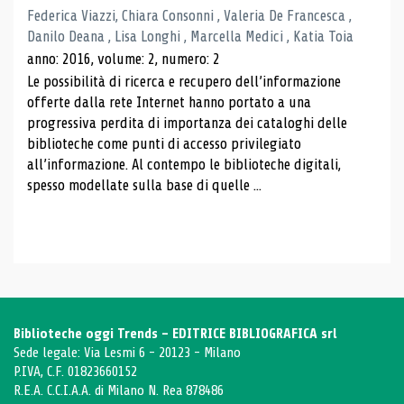
Federica Viazzi, Chiara Consonni , Valeria De Francesca ,
Danilo Deana , Lisa Longhi , Marcella Medici , Katia Toia
anno: 2016, volume: 2, numero: 2
Le possibilità di ricerca e recupero dell’informazione
offerte dalla rete Internet hanno portato a una
progressiva perdita di importanza dei cataloghi delle
biblioteche come punti di accesso privilegiato
all’informazione. Al contempo le biblioteche digitali,
spesso modellate sulla base di quelle ...
Biblioteche oggi Trends - EDITRICE BIBLIOGRAFICA srl
Sede legale: Via Lesmi 6 - 20123 - Milano
P.IVA, C.F. 01823660152
R.E.A. C.C.I.A.A. di Milano N. Rea 878486