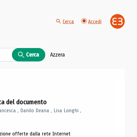
Cerca
Accedi
Cerca
Azzera
gica del documento
ancesca , Danilo Deana , Lisa Longhi ,
azione offerte dalla rete Internet