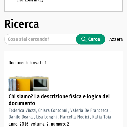
Ricerca
Cerca
Cerca
Azzera
Risultati di ricerca
Documenti trovati: 1
Chi siamo? La descrizione fisica e logica del
documento
Federica Viazzi, Chiara Consonni , Valeria De Francesca ,
Danilo Deana , Lisa Longhi , Marcella Medici , Katia Toia
anno: 2016, volume: 2, numero: 2