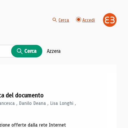
Cerca
Accedi
Cerca
Azzera
gica del documento
ancesca , Danilo Deana , Lisa Longhi ,
azione offerte dalla rete Internet