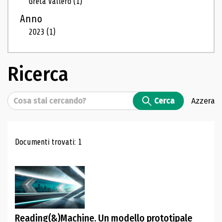
Greta Vallero
(1)
Anno
2023
(1)
Ricerca
Cerca
Cerca
Azzera
Risultati di ricerca
Documenti trovati: 1
Reading(&)Machine. Un modello prototipale