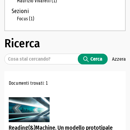
Maurizio Vivarelli
(1)
Sezioni
Focus
(1)
Ricerca
Cerca
Cerca
Azzera
Risultati di ricerca
Documenti trovati: 1
Reading(&)Machine. Un modello prototipale