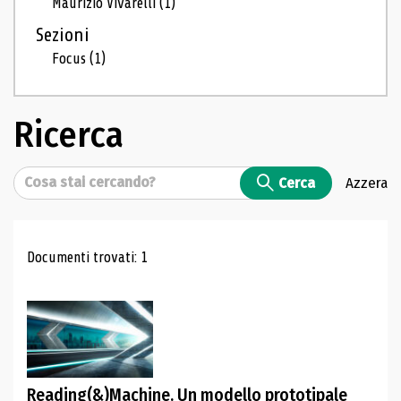
Maurizio Vivarelli
(1)
Sezioni
Focus
(1)
Ricerca
Cerca
Cerca
Azzera
Risultati di ricerca
Documenti trovati: 1
Reading(&)Machine. Un modello prototipale