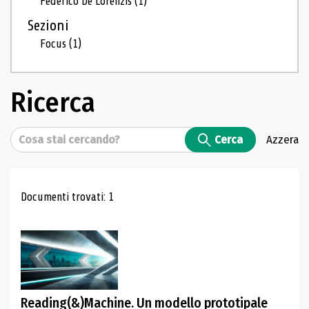
Federico De Lorenzis
(1)
Sezioni
Focus
(1)
Ricerca
Cerca
Cerca
Azzera
Risultati di ricerca
Documenti trovati: 1
Reading(&)Machine. Un modello prototipale