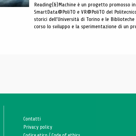
Reading(&)Machine è un progetto promosso in c
SmartData@PoliTO e VR@PoliTO del Politecnico d
storici dell’Università di Torino e le Bibliotech
corso lo sviluppo e la sperimentazione di un pro
Contatti
Privacy policy
Codice etico
/
Code of ethics