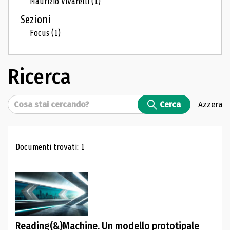
Maurizio Vivarelli
(1)
Sezioni
Focus
(1)
Ricerca
Cerca
Cerca
Azzera
Risultati di ricerca
Documenti trovati: 1
Reading(&)Machine. Un modello prototipale