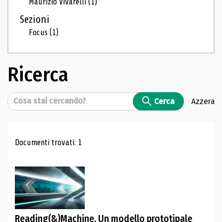
Maurizio Vivarelli
(1)
Sezioni
Focus
(1)
Ricerca
Cerca
Cerca
Azzera
Risultati di ricerca
Documenti trovati: 1
Reading(&)Machine. Un modello prototipale