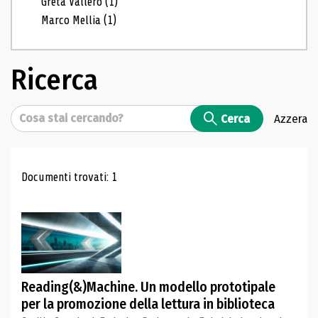
Greta Vallero
(1)
Marco Mellia
(1)
Ricerca
Cerca
Cerca
Azzera
Risultati di ricerca
Documenti trovati: 1
Reading(&)Machine. Un modello prototipale
per la promozione della lettura in biblioteca