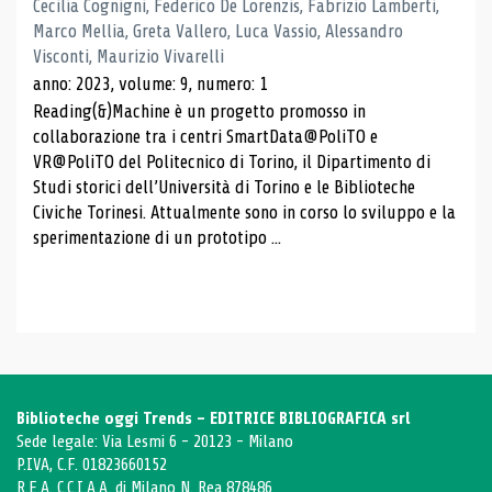
Cecilia Cognigni, Federico De Lorenzis, Fabrizio Lamberti,
Marco Mellia, Greta Vallero, Luca Vassio, Alessandro
Visconti, Maurizio Vivarelli
anno: 2023, volume: 9, numero: 1
Reading(&)Machine è un progetto promosso in
collaborazione tra i centri SmartData@PoliTO e
VR@PoliTO del Politecnico di Torino, il Dipartimento di
Studi storici dell’Università di Torino e le Biblioteche
Civiche Torinesi. Attualmente sono in corso lo sviluppo e la
sperimentazione di un prototipo ...
Biblioteche oggi Trends - EDITRICE BIBLIOGRAFICA srl
Sede legale: Via Lesmi 6 - 20123 - Milano
P.IVA, C.F. 01823660152
R.E.A. C.C.I.A.A. di Milano N. Rea 878486