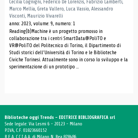
Cecilia Cognigni, Federico De Lorenzis, Fabrizio Lamberti,
Marco Mellia, Greta Vallero, Luca Vassio, Alessandro
Visconti, Maurizio Vivarelli
anno: 2023, volume: 9, numero: 1
Reading(&)Machine è un progetto promosso in
collaborazione tra i centri SmartData@PoliTO e
VR@PoliTO del Politecnico di Torino, il Dipartimento di
Studi storici dell’Università di Torino e le Biblioteche
Civiche Torinesi. Attualmente sono in corso lo sviluppo e la
sperimentazione di un prototipo ...
Biblioteche oggi Trends - EDITRICE BIBLIOGRAFICA srl
Sede legale: Via Lesmi 6 - 20123 - Milano
P.IVA, C.F. 01823660152
R.E.A. C.C.I.A.A. di Milano N. Rea 878486