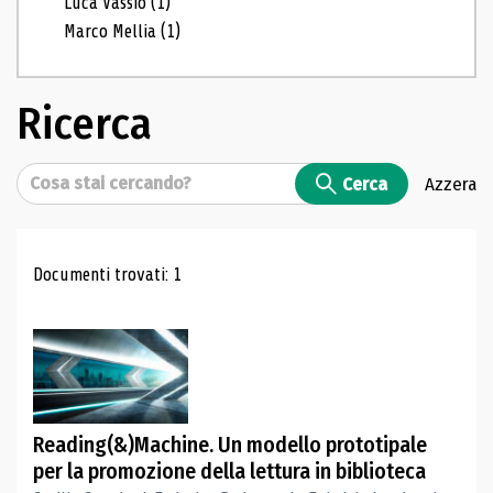
Luca Vassio
(1)
Marco Mellia
(1)
Ricerca
Cerca
Cerca
Azzera
Risultati di ricerca
Documenti trovati: 1
Reading(&)Machine. Un modello prototipale
per la promozione della lettura in biblioteca