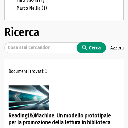
Luca Vassio
(1)
Marco Mellia
(1)
Ricerca
Cerca
Cerca
Azzera
Risultati di ricerca
Documenti trovati: 1
Reading(&)Machine. Un modello prototipale
per la promozione della lettura in biblioteca