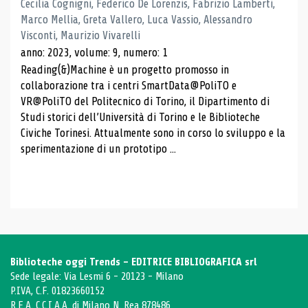
Cecilia Cognigni, Federico De Lorenzis, Fabrizio Lamberti,
Marco Mellia, Greta Vallero, Luca Vassio, Alessandro
Visconti, Maurizio Vivarelli
anno: 2023, volume: 9, numero: 1
Reading(&)Machine è un progetto promosso in
collaborazione tra i centri SmartData@PoliTO e
VR@PoliTO del Politecnico di Torino, il Dipartimento di
Studi storici dell’Università di Torino e le Biblioteche
Civiche Torinesi. Attualmente sono in corso lo sviluppo e la
sperimentazione di un prototipo ...
Biblioteche oggi Trends - EDITRICE BIBLIOGRAFICA srl
Sede legale: Via Lesmi 6 - 20123 - Milano
P.IVA, C.F. 01823660152
R.E.A. C.C.I.A.A. di Milano N. Rea 878486