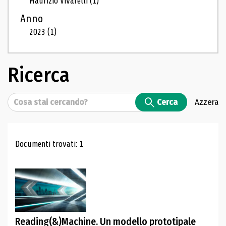
Maurizio Vivarelli
(1)
Anno
2023
(1)
Ricerca
Cerca
Cerca
Azzera
Risultati di ricerca
Documenti trovati: 1
Reading(&)Machine. Un modello prototipale