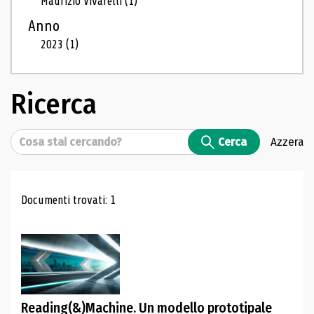
Maurizio Vivarelli
(1)
Anno
2023
(1)
Ricerca
Cerca
Cerca
Azzera
Risultati di ricerca
Documenti trovati: 1
Reading(&)Machine. Un modello prototipale