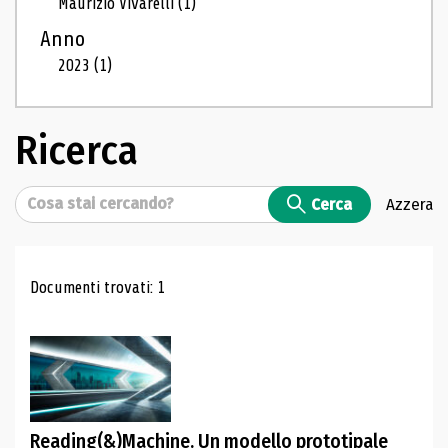
Maurizio Vivarelli
(1)
Anno
2023
(1)
Ricerca
Cerca
Cerca
Azzera
Risultati di ricerca
Documenti trovati: 1
Reading(&)Machine. Un modello prototipale