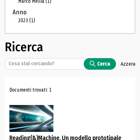
Marco Mellia
(1)
Anno
2023
(1)
Ricerca
Cerca
Cerca
Azzera
Risultati di ricerca
Documenti trovati: 1
Reading(&)Machine. Un modello prototipale