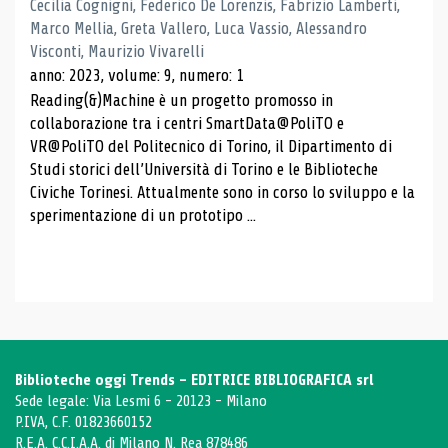
Cecilia Cognigni, Federico De Lorenzis, Fabrizio Lamberti,
Marco Mellia, Greta Vallero, Luca Vassio, Alessandro
Visconti, Maurizio Vivarelli
anno: 2023, volume: 9, numero: 1
Reading(&)Machine è un progetto promosso in
collaborazione tra i centri SmartData@PoliTO e
VR@PoliTO del Politecnico di Torino, il Dipartimento di
Studi storici dell’Università di Torino e le Biblioteche
Civiche Torinesi. Attualmente sono in corso lo sviluppo e la
sperimentazione di un prototipo ...
Biblioteche oggi Trends - EDITRICE BIBLIOGRAFICA srl
Sede legale: Via Lesmi 6 - 20123 - Milano
P.IVA, C.F. 01823660152
R.E.A. C.C.I.A.A. di Milano N. Rea 878486