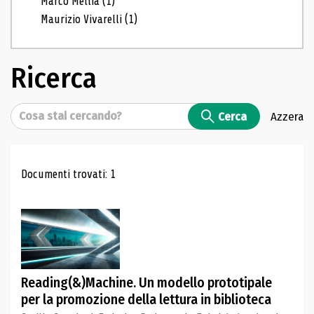
Marco Mellia
(1)
Maurizio Vivarelli
(1)
Ricerca
Cerca
Cerca
Azzera
Risultati di ricerca
Documenti trovati: 1
Reading(&)Machine. Un modello prototipale
per la promozione della lettura in biblioteca