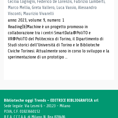
Cecilia Cognigni, Federico De Lorenzis, Fabrizio Lamberti,
Marco Mellia, Greta Vallero, Luca Vassio, Alessandro
Visconti, Maurizio Vivarelli
anno: 2023, volume: 9, numero: 1
Reading(&)Machine è un progetto promosso in
collaborazione tra i centri SmartData@PoliTO e
VR@PoliTO del Politecnico di Torino, il Dipartimento di
Studi storici dell’Università di Torino e le Biblioteche
Civiche Torinesi. Attualmente sono in corso lo sviluppo e la
sperimentazione di un prototipo ...
Biblioteche oggi Trends - EDITRICE BIBLIOGRAFICA srl
Sede legale: Via Lesmi 6 - 20123 - Milano
P.IVA, C.F. 01823660152
R.E.A. C.C.I.A.A. di Milano N. Rea 878486