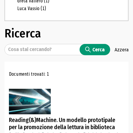
Greta Vallero
(1)
Luca Vassio
(1)
Ricerca
Cerca
Cerca
Azzera
Risultati di ricerca
Documenti trovati: 1
Reading(&)Machine. Un modello prototipale
per la promozione della lettura in biblioteca