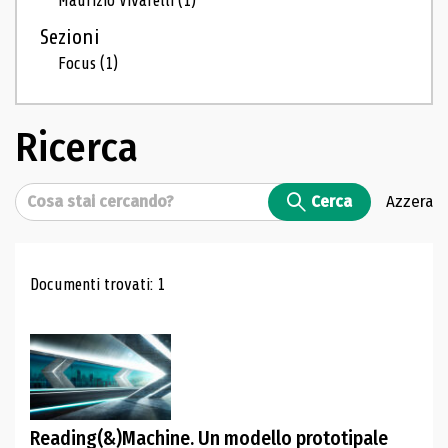
Maurizio Vivarelli
(1)
Sezioni
Focus
(1)
Ricerca
Cerca
Cerca
Azzera
Risultati di ricerca
Documenti trovati: 1
Reading(&)Machine. Un modello prototipale