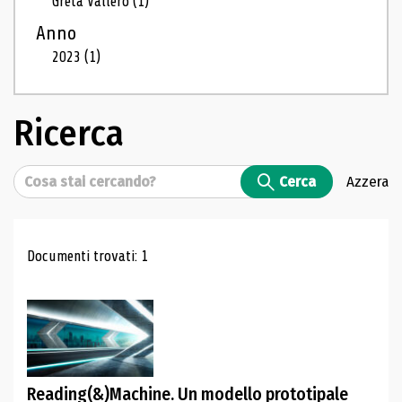
Greta Vallero
(1)
Anno
2023
(1)
Ricerca
Cerca
Cerca
Azzera
Risultati di ricerca
Documenti trovati: 1
Reading(&)Machine. Un modello prototipale