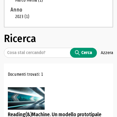
Marco Mellia
(1)
Anno
2023
(1)
Ricerca
Cerca
Cerca
Azzera
Risultati di ricerca
Documenti trovati: 1
Reading(&)Machine. Un modello prototipale