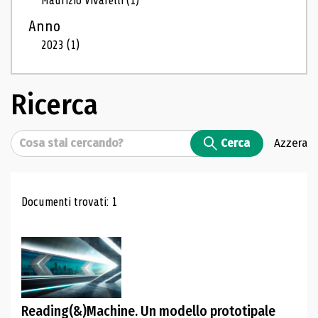
Maurizio Vivarelli
(1)
Anno
2023
(1)
Ricerca
Cerca
Cerca
Azzera
Risultati di ricerca
Documenti trovati: 1
Reading(&)Machine. Un modello prototipale