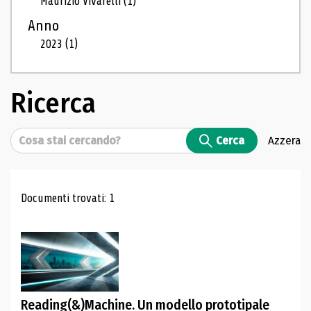
Maurizio Vivarelli
(1)
Anno
2023
(1)
Ricerca
Cerca
Cerca
Azzera
Risultati di ricerca
Documenti trovati: 1
Reading(&)Machine. Un modello prototipale