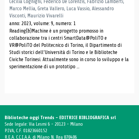
Cecilia Cognigni, Federico De Lorenzis, Fabrizio Lamberti,
Marco Mellia, Greta Vallero, Luca Vassio, Alessandro
Visconti, Maurizio Vivarelli
anno: 2023, volume: 9, numero: 1
Reading(&)Machine è un progetto promosso in
collaborazione tra i centri SmartData@PoliTO e
VR@PoliTO del Politecnico di Torino, il Dipartimento di
Studi storici dell’Università di Torino e le Biblioteche
Civiche Torinesi. Attualmente sono in corso lo sviluppo e la
sperimentazione di un prototipo ...
Biblioteche oggi Trends - EDITRICE BIBLIOGRAFICA srl
Sede legale: Via Lesmi 6 - 20123 - Milano
P.IVA, C.F. 01823660152
R.E.A. C.C.I.A.A. di Milano N. Rea 878486