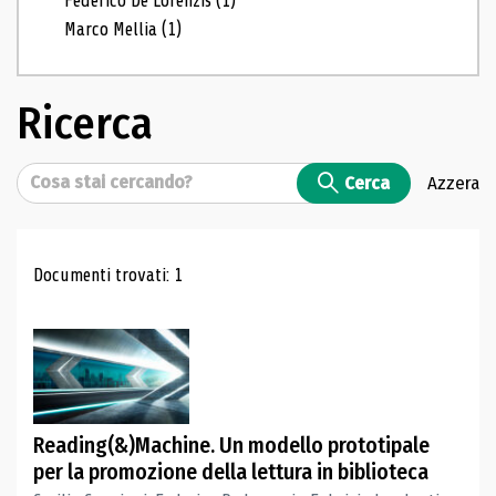
Federico De Lorenzis
(1)
Marco Mellia
(1)
Ricerca
Cerca
Cerca
Azzera
Risultati di ricerca
Documenti trovati: 1
Reading(&)Machine. Un modello prototipale
per la promozione della lettura in biblioteca