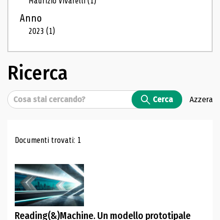
Maurizio Vivarelli
(1)
Anno
2023
(1)
Ricerca
Cerca
Cerca
Azzera
Risultati di ricerca
Documenti trovati: 1
Reading(&)Machine. Un modello prototipale