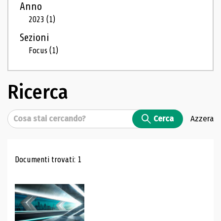
Anno
2023
(1)
Sezioni
Focus
(1)
Ricerca
Cerca
Cerca
Azzera
Risultati di ricerca
Documenti trovati: 1