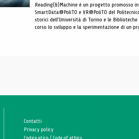
Reading(&)Machine è un progetto promosso in c
SmartData@PoliTO e VR@PoliTO del Politecnico d
storici dell’Università di Torino e le Bibliotech
corso lo sviluppo e la sperimentazione di un pro
Contatti
Privacy policy
Codice etico
/
Code of ethics