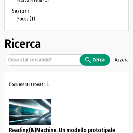
Marco Mellia
(1)
Sezioni
Focus
(1)
Ricerca
Cerca
Cerca
Azzera
Risultati di ricerca
Documenti trovati: 1
Reading(&)Machine. Un modello prototipale