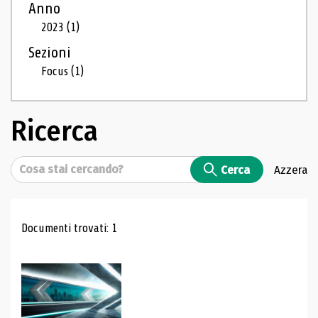
Anno
2023
(1)
Sezioni
Focus
(1)
Ricerca
Cerca
Cerca
Azzera
Risultati di ricerca
Documenti trovati: 1