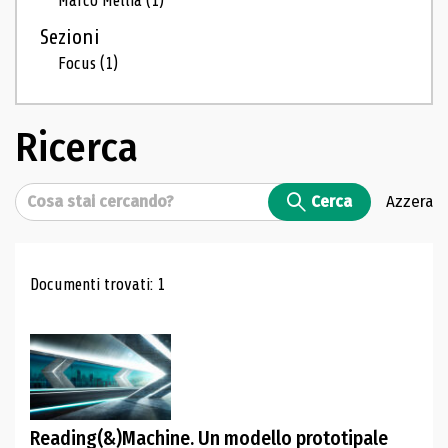
Marco Mellia
(1)
Sezioni
Focus
(1)
Ricerca
Cerca
Cerca
Azzera
Risultati di ricerca
Documenti trovati: 1
Reading(&)Machine. Un modello prototipale