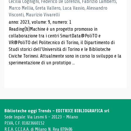
Cecilia Cognigni, Federico De Lorenzis, Fabrizio Lamberti,
Marco Mellia, Greta Vallero, Luca Vassio, Alessandro
Visconti, Maurizio Vivarelli
anno: 2023, volume: 9, numero: 1
Reading(&)Machine è un progetto promosso in
collaborazione tra i centri SmartData@PoliTO e
VR@PoliTO del Politecnico di Torino, il Dipartimento di
Studi storici dell’Università di Torino e le Biblioteche
Civiche Torinesi. Attualmente sono in corso lo sviluppo e la
sperimentazione di un prototipo ...
Biblioteche oggi Trends - EDITRICE BIBLIOGRAFICA srl
Sede legale: Via Lesmi 6 - 20123 - Milano
P.IVA, C.F. 01823660152
R.E.A. C.C.I.A.A. di Milano N. Rea 878486