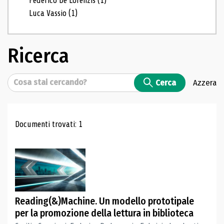
Federico De Lorenzis
(1)
Luca Vassio
(1)
Ricerca
Cerca
Cerca
Azzera
Risultati di ricerca
Documenti trovati: 1
Reading(&)Machine. Un modello prototipale
per la promozione della lettura in biblioteca