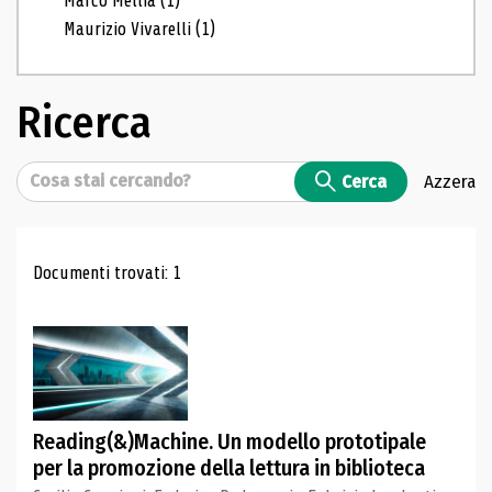
Marco Mellia
(1)
Maurizio Vivarelli
(1)
Ricerca
Cerca
Cerca
Azzera
Risultati di ricerca
Documenti trovati: 1
Reading(&)Machine. Un modello prototipale
per la promozione della lettura in biblioteca