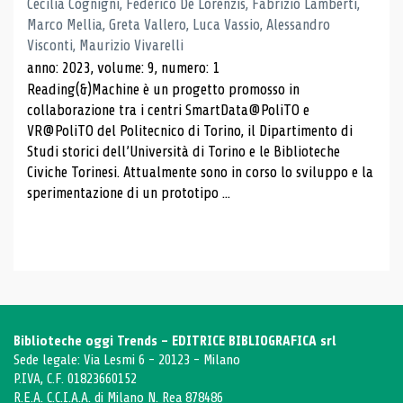
Cecilia Cognigni, Federico De Lorenzis, Fabrizio Lamberti,
Marco Mellia, Greta Vallero, Luca Vassio, Alessandro
Visconti, Maurizio Vivarelli
anno: 2023, volume: 9, numero: 1
Reading(&)Machine è un progetto promosso in
collaborazione tra i centri SmartData@PoliTO e
VR@PoliTO del Politecnico di Torino, il Dipartimento di
Studi storici dell’Università di Torino e le Biblioteche
Civiche Torinesi. Attualmente sono in corso lo sviluppo e la
sperimentazione di un prototipo ...
Biblioteche oggi Trends - EDITRICE BIBLIOGRAFICA srl
Sede legale: Via Lesmi 6 - 20123 - Milano
P.IVA, C.F. 01823660152
R.E.A. C.C.I.A.A. di Milano N. Rea 878486