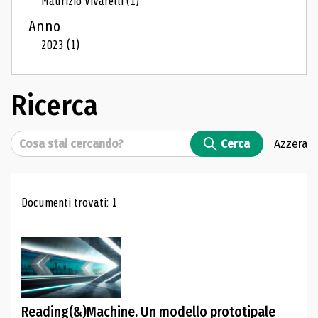
Maurizio Vivarelli
(1)
Anno
2023
(1)
Ricerca
Cerca
Cerca
Azzera
Risultati di ricerca
Documenti trovati: 1
Reading(&)Machine. Un modello prototipale