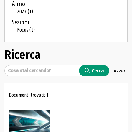
Anno
2023
(1)
Sezioni
Focus
(1)
Ricerca
Cerca
Cerca
Azzera
Risultati di ricerca
Documenti trovati: 1