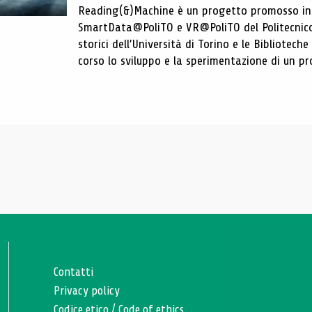
Reading(&)Machine è un progetto promosso in c
SmartData@PoliTO e VR@PoliTO del Politecnico d
storici dell’Università di Torino e le Bibliotech
corso lo sviluppo e la sperimentazione di un pro
Contatti
Privacy policy
Codice etico
/
Code of ethics