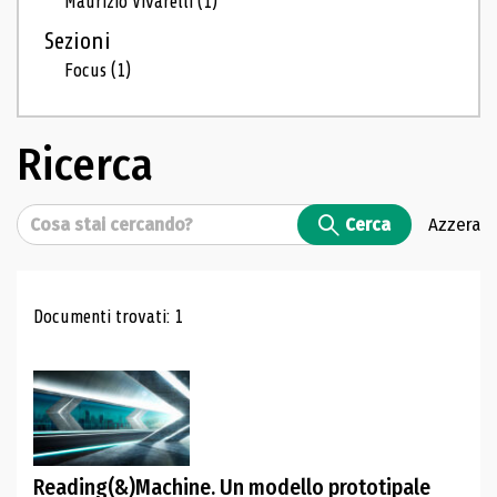
Maurizio Vivarelli
(1)
Sezioni
Focus
(1)
Ricerca
Cerca
Cerca
Azzera
Risultati di ricerca
Documenti trovati: 1
Reading(&)Machine. Un modello prototipale